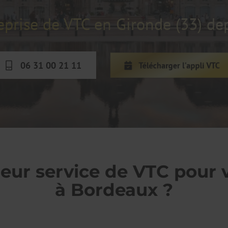
eprise de VTC en Gironde (33) de
06 31 00 21 11
Télécharger l'appli VTC
eur service de VTC pour vo
à Bordeaux ?