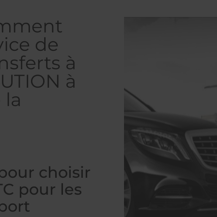
comment
vice de
nsferts à
LUTION à
 la
pour choisir
TC pour les
oport