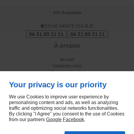
VTC Évolution
33560
SAINTE-EULALIE
06 31 00 21 11
06 31 00 21 11
À propos
Accueil
Contactez-nous
Mentions légales
Plan du site
Your privacy is our priority
Suivez-nous
We use Cookies to improve user experience by
personalising content and ads, as well as analyzing
traffic and optimizing social networks functionalities.
By clicking "I Agree" you consent to the use of Cookies
from our partners
Google
Facebook
.
Agence web